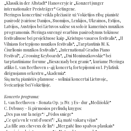
„Klassik in der Altstadt“ Hanoveryje ir „Konzert junger
internationaler Preisträger“ Getingene.
Neringos koncertinė veikla plečiasi ir už Vokietijos ribų: pianistė
pasirodė įvairiose Danijos, Suomijos, Lenkijos, Ukrainos, Estijos,
Latvijos, Austrijos bei Lietuvos salėse su solo ir kamerinės muzikos
programomis. Neringa surengė svarbius pasirodymus tokiuose
festivaliuose bei projektuose kaip „Kristupo vasaros festivalis“, „II
Vilniaus fortepijono muzikos festivalis“, „Tarptautinis M. K.
Čiurlionio muzikos festivalis“, „International Gradus Piano
Festival“, „Crossing Keyboards“, „Dni Moniuszkowskie“ bei
tarptautiniame forume „Bieszczady bez granic“, kuriame Neringa
atliko L. van Beethoven 1-ąjį koncertą fortepijonui su I. Pylatiuk
diriguojamu orkestru „Akademia“.
Šių metų pianistės planuose – soliniai koncertai Lietuvoje,
Šveicarijoje bei Vokietijoje.
Koncerto programa:
L. van Beethoven – Sonata Op. 31 Nr. 3 Es- dur „Medžioklė“
C. Debussy – Iš pirmosios preliudų knygos:
„Des pas sur la neige“/ „Pėdos sniege“
„Ce qu'a vu le vent d'ouest”/ „Ką matė vakarų vėjas“
„La fille aux cheveux de lin“/ „Mergaitė lino spalvos plaukais“