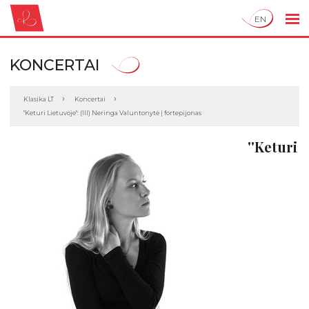
EN
KONCERTAI
Klasika LT
Koncertai
''Keturi Lietuvoje'': (III) Neringa Valuntonytė | fortepijonas
''Keturi