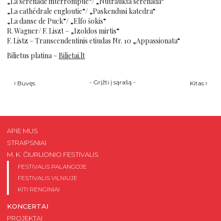
„La sérénade interrompue“/ „Nutraukta serenada“
„La cathédrale engloutie“/ „Paskendusi katedra“
„La danse de Puck“/ „Elfo šokis“
R. Wagner/ F. Liszt – „Izoldos mirtis“
F. Listz – Transcendentinis etiudas Nr. 10 „Appassionata“
Bilietus platina –
Bilietai.lt
‹
-
Grįžti į sąrašą
-
›
Buvęs
Kitas
APIE MUS
STRAIPSNIAI
M. K. ČIURLIONIO FESTIVALIS
FESTIVALIS PALANGOJE
FESTIVALIS VILNIUJE
KITI RENGINIAI
KONCERTAI
PROJEKTAI