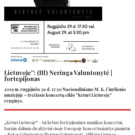
Lietuvoje'': (III) Neringa Valuntonytė |
fortepijonas
2019 m. rugpjūčio 29 d. 17:30
Nacionaliniame M. K. Čiurlionio
muziejuje – trečiasis koncertų ciklo "Keturi Lietuvoje"
renginys.
„Keturi Lietuvoje“ – tai keturi fortepijoninės muzikos koncertai,
kuriais dalinsis du aktyviai visoje Europoje koncertuojantys pianistai
– Rokas Valuntonis ir Neringa Valuntonytė. Atlikėjai Lietuvos