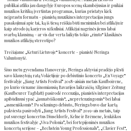
publikai atliks jau daugelyje Europos scenų skambėjusias ir puikiai
muzikos kritikų įvertintas programas, kurias pristatys kiek
neįprastu formatu – pianistų muzikines interpretacijas jungs
pasakojimai apie tai, ką iš tiesų reiškia būti menininku bei atlikėju ir
kaip atrodo jų karjeros užkulisiai. Atlikėjai nagrinės jiems labai
svarbų klausimą – ar vis dar verta laikytis tokio „rimto“ klasikinės
muzikos atlikėjų stereotipo?
Trečiajame „Keturi Lietuvoje“ koncerte – pianistė Neringa
Valuntonytė.
Šiuo metu gyvendama Hanoveryje, Neringa aktyviai pradėjo plėsti
savo klausytojų ratą Vokietijoje po debiutinio koncerto „En Voyage“
festivalyje „Jiang Artists Festival” 2018-aisiais metais Kaufboirene,
po kurio viename žinomiausių Bavarijos laikraščių Allgäuer Zeitung
(Kaufbeurer Tagblatt) pasirodė recenzija, pianistės interpretacijas
apibūdinusi ypač „jaunatviškomis“, „nepretenzingomis“ bei labai
„asmeniškomis“. Po sėkmingo debiuto, Neringa buvo dar kartą
pakviesta pasirodyti „Jiang Artists Festival“ 2019-ais metais, taip
pat surengė koncertus Diuseldorfe, Kelne ir Brėmene, lenkiškos
muzikos festivalyje „Viva Polonia”, bei fortepijoninės muzikos
koncertų serijose – „Bechstein Young Professionals”, „Clavier Fest“,