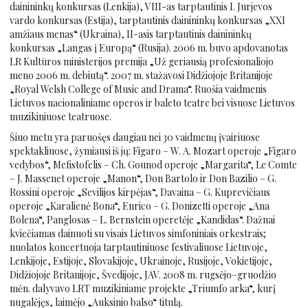
dainininkų konkursas (Lenkija), VIII-as tarptautinis I. Jurjevos
vardo konkursas (Estija), tarptautinis dainininkų konkursas „XXI
amžiaus menas“ (Ukraina), II-asis tarptautinis dainininkų
konkursas „Langas į Europą“ (Rusija). 2006 m. buvo apdovanotas
LR Kultūros ministerijos premija „Už geriausią profesionaliojo
meno 2006 m. debiutą“. 2007 m. stažavosi Didžiojoje Britanijoje
„Royal Welsh College of Music and Drama“. Ruošia vaidmenis
Lietuvos nacionaliniame operos ir baleto teatre bei visuose Lietuvos
muzikiniuose teatruose.
Šiuo metu yra paruošęs daugiau nei 30 vaidmenų įvairiuose
spektakliuose, žymiausi iš jų: Figaro – W. A. Mozart operoje „Figaro
vedybos“, Mefistofelis – Ch. Gounod operoje „Margarita“, Le Comte
– J. Massenet operoje „Manon“, Don Bartolo ir Don Bazilio – G.
Rossini operoje „Sevilijos kirpėjas“, Davaina – G. Kuprevičiaus
operoje „Karalienė Bona“, Enrico – G. Donizetti operoje „Ana
Bolena“, Panglosas – L. Bernstein operetėje „Kandidas“. Dažnai
kviečiamas dainuoti su visais Lietuvos simfoniniais orkestrais;
nuolatos koncertuoja tarptautiniuose festivaliuose Lietuvoje,
Lenkijoje, Estijoje, Slovakijoje, Ukrainoje, Rusijoje, Vokietijoje,
Didžiojoje Britanijoje, Švedijoje, JAV. 2008 m. rugsėjo–gruodžio
mėn. dalyvavo LRT muzikiniame projekte „Triumfo arka“, kurį
nugalėjęs, laimėjo „Auksinio balso“ titulą.